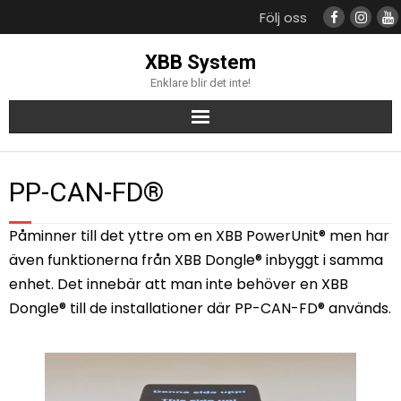
Följ oss
XBB System
Enklare blir det inte!
Produkter
PP-CAN-FD®
Support
Påminner till det yttre om en XBB PowerUnit® men har
Kompatibla bilmodeller
även funktionerna från XBB Dongle® inbyggt i samma
enhet. Det innebär att man inte behöver en XBB
Återförsäljare
Dongle® till de installationer där PP-CAN-FD® används.