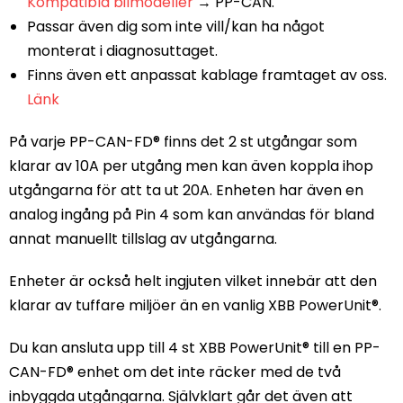
Kompatibla bilmodeller
→ PP-CAN.
Passar även dig som inte vill/kan ha något
monterat i diagnosuttaget.
Finns även ett anpassat kablage framtaget av oss.
Länk
På varje PP-CAN-FD® finns det 2 st utgångar som
klarar av 10A per utgång men kan även koppla ihop
utgångarna för att ta ut 20A. Enheten har även en
analog ingång på Pin 4 som kan användas för bland
annat manuellt tillslag av utgångarna.
Enheter är också helt ingjuten vilket innebär att den
klarar av tuffare miljöer än en vanlig XBB PowerUnit®.
Du kan ansluta upp till 4 st XBB PowerUnit® till en PP-
CAN-FD® enhet om det inte räcker med de två
inbyggda utgångarna. Självklart går det även att